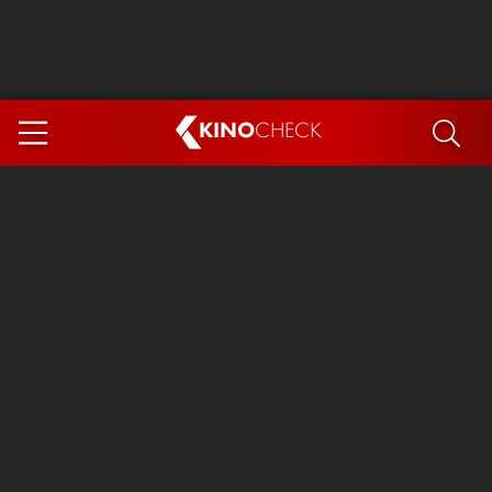
KINO
CHECK
App
DEMNÄCHST IM KINO
Steckerlfischfiasko
The Invite
Ice Cream Man
Das Ende der Sterne
Exit 8
You, Me & Italy