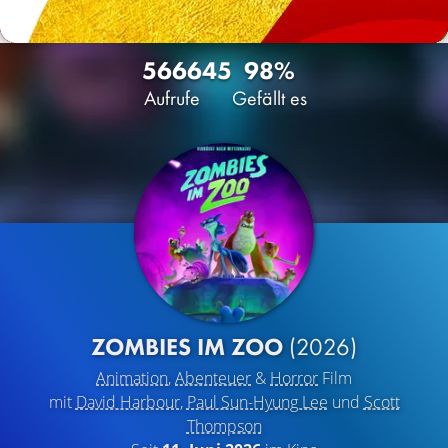
5666
45
98%
Aufrufe
Gefällt es
ZOMBIES IM ZOO
(2026)
Animation
,
Abenteuer
&
Horror
Film
mit
David Harbour
,
Paul Sun-Hyung Lee
und
Scott
Thompson