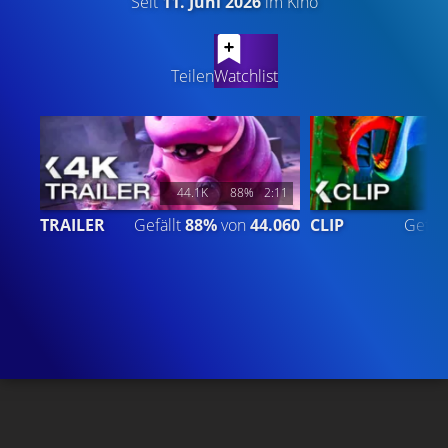
Seit
11. Juni 2026
im Kino
LATEST CONTENT
Teilen
Watchlist
44.1K
88%
2:11
TRAILER
Gefällt
88%
von
44.060
CLIP
Gefäll