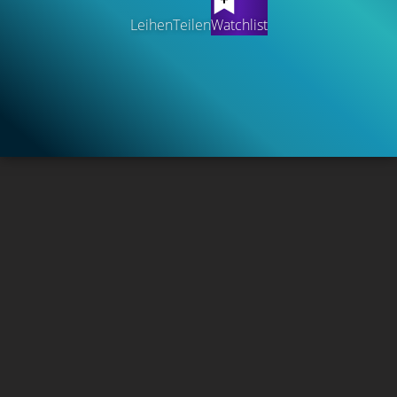
Leihen
Teilen
Watchlist