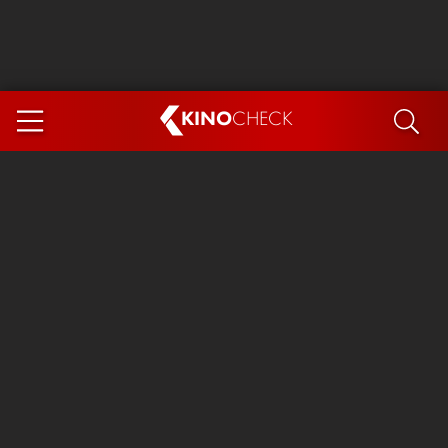
KINO
CHECK
App
DEMNÄCHST IM KINO
Steckerlfischfiasko
Ice Cream Man
Das Ende der Sterne
Exit 8
You, Me & Italy
Marsupilami