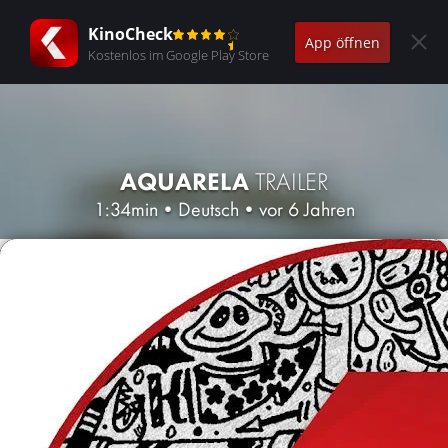
KinoCheck
App öffnen
Kostenlos im Google Play Store
AQUARELA
TRAILER
1:34min
•
Deutsch
•
vor 6 Jahren