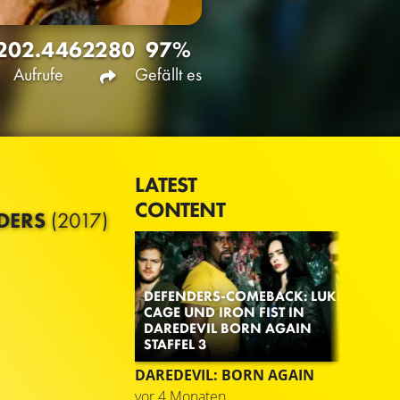
202.446
2280
97%
Aufrufe
Gefällt es
LATEST
CONTENT
NDERS
(2017)
DEFENDERS-COMEBACK: LUKE
CAGE UND IRON FIST IN
DAREDEVIL BORN AGAIN
STAFFEL 3
DAREDEVIL: BORN AGAIN
TRA
vor 4 Monaten