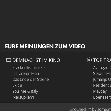
EURE MEINUNGEN ZUM VIDEO
DEMNÄCHST IM KINO
TOP TR
Steckerlfischfiasko
Avengers
Ice Cream Man
Spider-Ma
Das Ende der Sterne
Jumanji: 
Exit 8
Resident E
You, Me & Italy
Mayday
Marsupilami
Ebenezer:
KinoCheck
 ™ by 
some.m