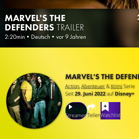
MARVEL'S THE
DEFENDERS
TRAILER
2:20min
•
Deutsch
•
vor 9 Jahren
MARVEL'S THE DEFE
Action
,
Abenteuer
&
Krimi
Serie
Seit
29. Juni 2022
auf
Disney+
Teilen
Watchlist
Streamen