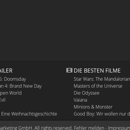
AILER
DIE BESTEN FILME
 5: Doomsday
Star Wars: The Mandaloria
n 4: Brand New Day
Masters of the Universe
Open World
Die Odyssee
vil
Vaiana
Minions & Monster
 Eine Weihnachtsgeschichte
Good Boy: Wir wollen nur d
arketing GmbH
. All rights reserved.
Fehler melden
 - 
Impressu