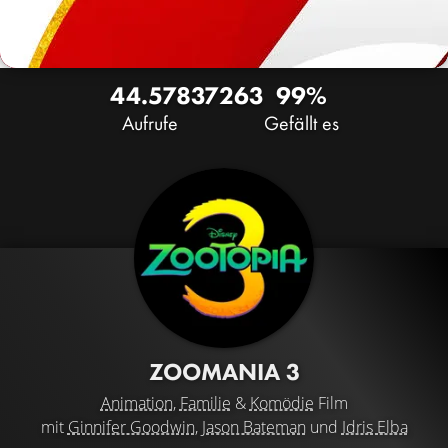
44.578
37
263
99%
Aufrufe
Gefällt es
ZOOMANIA 3
Animation
,
Familie
&
Komödie
Film
mit
Ginnifer Goodwin
,
Jason Bateman
und
Idris Elba