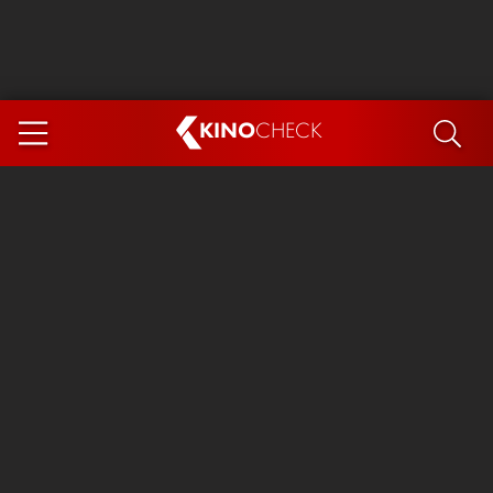
KINO
CHECK
App
DEMNÄCHST IM KINO
Steckerlfischfiasko
Ice Cream Man
Das Ende der Sterne
Exit 8
You, Me & Italy
Marsupilami