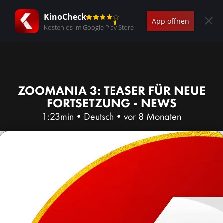
KinoCheck
App öffnen
Kostenlos im Google Play Store
ZOOMANIA 3: TEASER FÜR NEUE
FORTSETZUNG - NEWS
1:23min
•
Deutsch
•
vor 8 Monaten