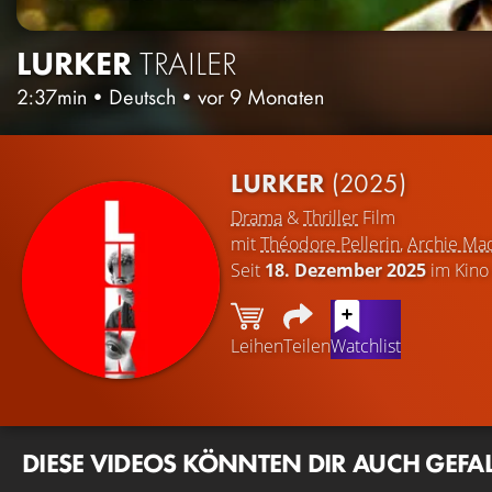
LURKER
TRAILER
2:37min
•
Deutsch
•
vor 9 Monaten
LURKER
(2025)
Drama
&
Thriller
Film
mit
Théodore Pellerin
,
Archie M
Seit
18. Dezember 2025
im Kino
Leihen
Teilen
Watchlist
DIESE VIDEOS KÖNNTEN DIR AUCH GEFA