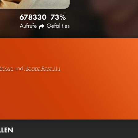
6783
30
73%
Aufrufe
Gefällt es
adekwe
und
Havana Rose Liu
LLEN