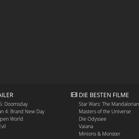
AILER
DIE BESTEN FILME
 5: Doomsday
Star Wars: The Mandaloria
n 4: Brand New Day
Masters of the Universe
Open World
Die Odyssee
vil
Vaiana
Minions & Monster