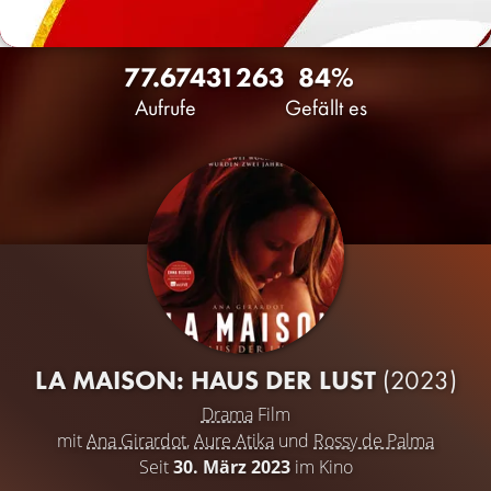
77.674
31
263
84%
Aufrufe
Gefällt es
LA MAISON: HAUS DER LUST
(2023)
Drama
Film
mit
Ana Girardot
,
Aure Atika
und
Rossy de Palma
Seit
30. März 2023
im Kino