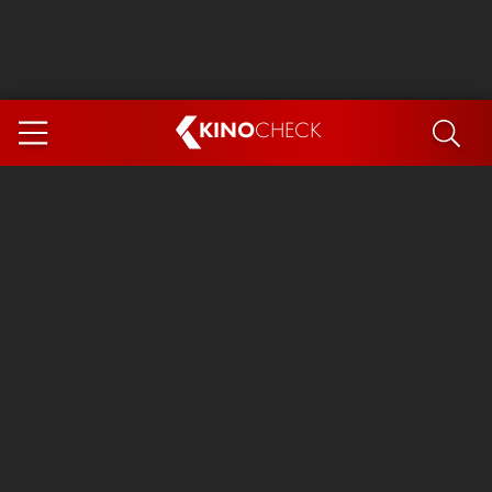
KINO
CHECK
App
DEMNÄCHST IM KINO
Steckerlfischfiasko
The Invite
Ice Cream Man
Das Ende der Sterne
Exit 8
You, Me & Italy