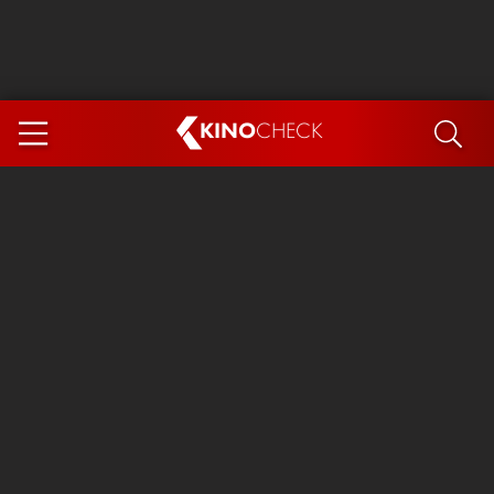
KINO
CHECK
App
DEMNÄCHST IM KINO
Steckerlfischfiasko
Ice Cream Man
Das Ende der Sterne
Exit 8
You, Me & Italy
Marsupilami