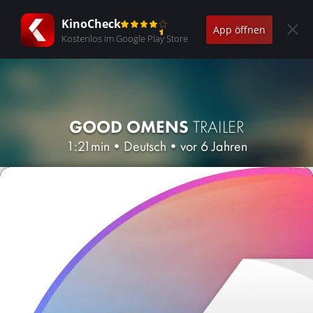
KinoCheck
App öffnen
Kostenlos im Google Play Store
GOOD OMENS
TRAILER
1:21min
•
Deutsch
•
vor 6 Jahren