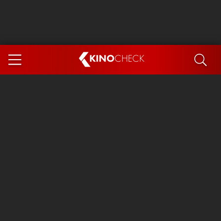
KINO
CHECK
App
DEMNÄCHST IM KINO
Steckerlfischfiasko
Ice Cream Man
Das Ende der Sterne
Exit 8
You, Me & Italy
Marsupilami