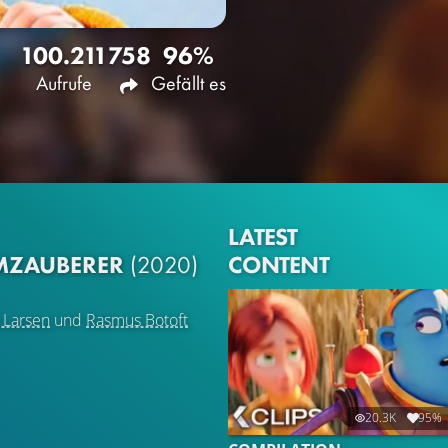
100.211
758
96%
Aufrufe
Gefällt es
LATEST
CONTENT
UMZAUBERER
(2020)
 Larsen
und
Rasmus Botoft
20.3K
95%