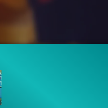
9:22
7.3K
94%
4:06