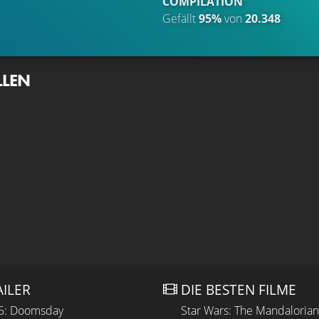
COMPILATION
Gefällt
95%
von
20.348
LLEN
AILER
DIE BESTEN FILME
 5: Doomsday
Star Wars: The Mandaloria