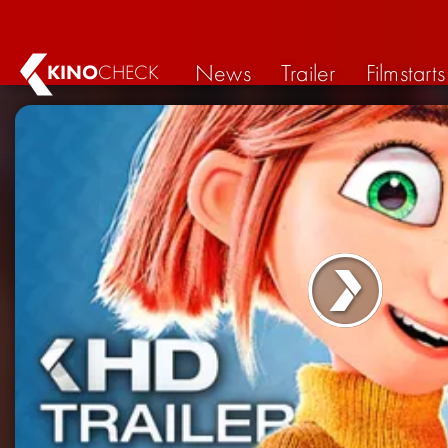
News
Trailer
Filmstarts
KINO
CHECK