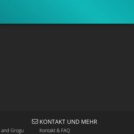
CLIP & TRAILER
Gefällt
94%
von
7.304
KONTAKT UND MEHR
n and Grogu
Kontakt & FAQ