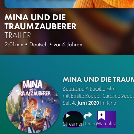
MINA UND DIE
TRAUMZAUBERER
TRAILER
2:01min
•
Deutsch
•
vor 6 Jahren
MINA UND DIE TRA
Animation
&
Familie
Film
mit
Emilie Koppel
,
Caroline Vedel
Seit
4. Juni 2020
im Kino
Teilen
Watchlist
Streamen