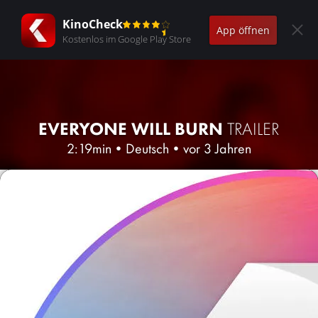
KinoCheck
App öffnen
Kostenlos im Google Play Store
EVERYONE WILL BURN
TRAILER
2:19min
•
Deutsch
•
vor 3 Jahren