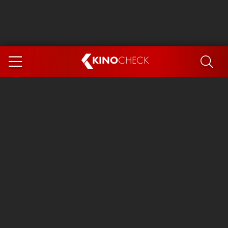
KINO
CHECK
App
DEMNÄCHST IM KINO
Steckerlfischfiasko
The Invite
Ice Cream Man
Das Ende der Sterne
Exit 8
You, Me & Italy