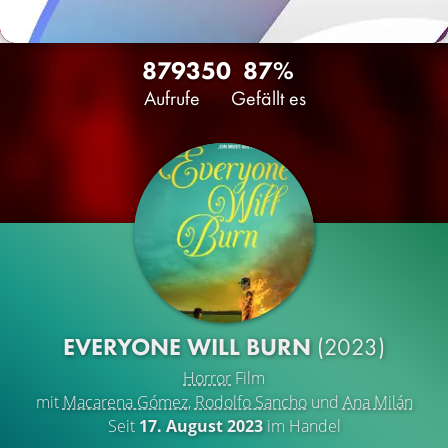
8793
50
87%
Aufrufe
Gefällt es
EVERYONE WILL BURN
(2023)
Horror
Film
mit
Macarena Gómez
,
Rodolfo Sancho
und
Ana Milán
Seit
17. August 2023
im Handel