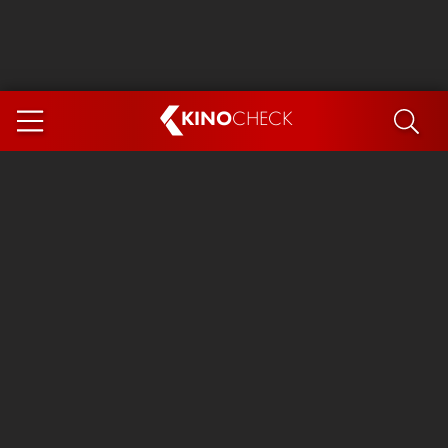
KINO
CHECK
App
DEMNÄCHST IM KINO
Steckerlfischfiasko
Ice Cream Man
Das Ende der Sterne
Exit 8
You, Me & Italy
Marsupilami