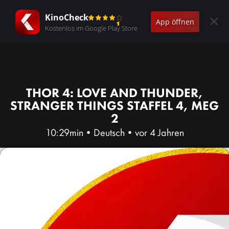
KinoCheck
App öffnen
Kostenlos im Google Play Store
THOR 4: LOVE AND THUNDER,
STRANGER THINGS STAFFEL 4, MEG
2
10:29min
•
Deutsch
•
vor 4 Jahren