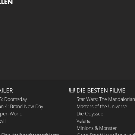
LLEN
AILER
DIE BESTEN FILME
 5: Doomsday
Star Wars: The Mandaloria
n 4: Brand New Day
Masters of the Universe
Open World
Die Odyssee
vil
Vaiana
Minions & Monster