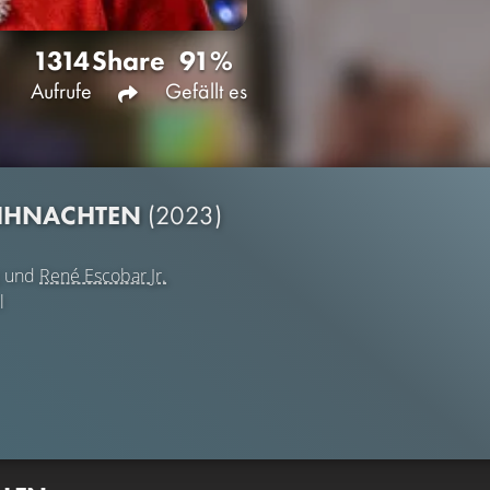
1314
Share
91%
Aufrufe
Gefällt es
EIHNACHTEN
(2023)
und
René Escobar Jr.
l