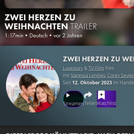
ZWEI HERZEN ZU
WEIHNACHTEN
TRAILER
1:17min
•
Deutsch
•
vor 2 Jahren
ZWEI HERZEN ZU W
Lovestory
&
TV-Film
Film
mit
Vanessa Lengies
,
Corey Sevier
Seit
12. Oktober 2023
im Hande
Teilen
Watchlist
Streamen