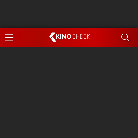
KINO
CHECK
App
DEMNÄCHST IM KINO
Steckerlfischfiasko
The Invite
Ice Cream Man
Das Ende der Sterne
Exit 8
You, Me & Italy