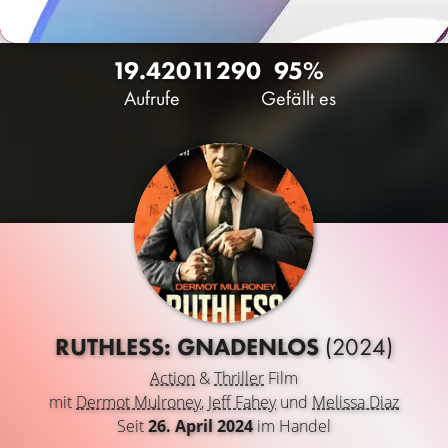
19.420
11
290
95%
Aufrufe
Gefällt es
RUTHLESS: GNADENLOS
(2024)
Action
&
Thriller
Film
mit
Dermot Mulroney
,
Jeff Fahey
und
Melissa Diaz
Seit
26. April 2024
im Handel