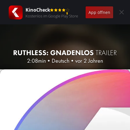
KinoCheck
App öffnen
Kostenlos im Google Play Store
RUTHLESS: GNADENLOS
TRAILER
2:08min
•
Deutsch
•
vor 2 Jahren