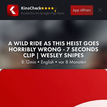
KinoCheck
App öffnen
Kostenlos im Google Play Store
A WILD RIDE AS THIS HEIST GOES
HORRIBLY WRONG - 7 SECONDS
CLIP | WESLEY SNIPES
8:12min
•
English
•
vor 8 Monaten