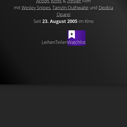
Action
,
Krimi
&
Thriller
Film
mit
Wesley Snipes
,
Tamzin Outhwaite
und
Deobia
Oparei
Seit
23. August 2005
im Kino
Leihen
Teilen
Watchlist