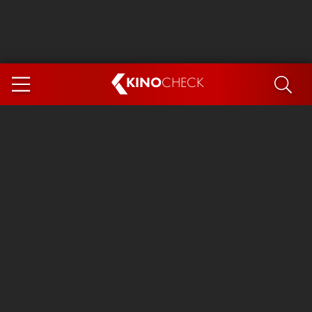
KINO
CHECK
App
DEMNÄCHST IM KINO
Steckerlfischfiasko
Ice Cream Man
Das Ende der Sterne
Exit 8
You, Me & Italy
Marsupilami