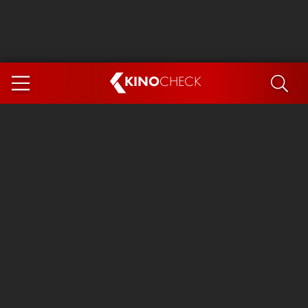
KINO
CHECK
App
DEMNÄCHST IM KINO
Steckerlfischfiasko
The Invite
Ice Cream Man
Das Ende der Sterne
Exit 8
You, Me & Italy