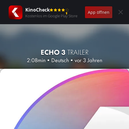
KinoCheck
App öffnen
Kostenlos im Google Play Store
ECHO 3
TRAILER
2:08min
•
Deutsch
•
vor 3 Jahren