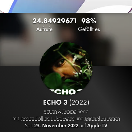
24.849
29
671
98%
Aufrufe
Gefällt es
ECHO 3
(2022)
Action
&
Drama
Serie
mit
Jessica Collins
,
Luke Evans
und
Michiel Huisman
Seit
23. November 2022
auf
Apple TV