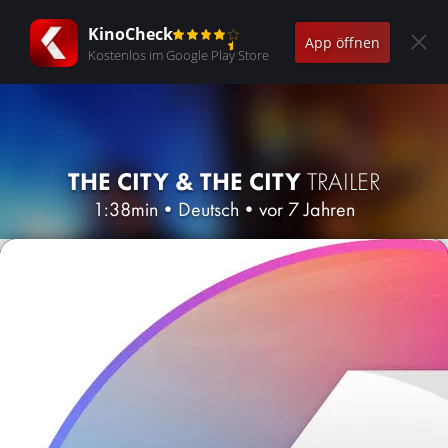
KinoCheck
App öffnen
Kostenlos im Google Play Store
THE CITY & THE CITY
TRAILER
1:38min
•
Deutsch
•
vor 7 Jahren