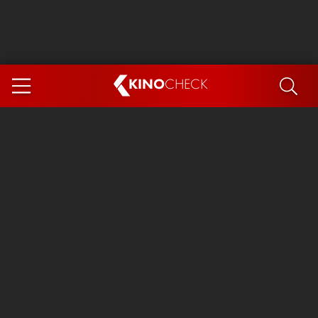
KINO
CHECK
App
DEMNÄCHST IM KINO
Steckerlfischfiasko
Ice Cream Man
Das Ende der Sterne
Exit 8
You, Me & Italy
Marsupilami