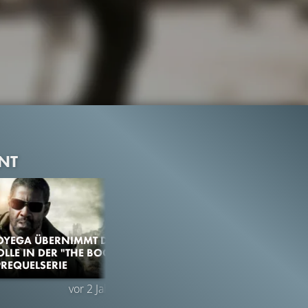
NT
OYEGA ÜBERNIMMT DIE
LLE IN DER "THE BOOK
PREQUELSERIE
vor 2 Jahren