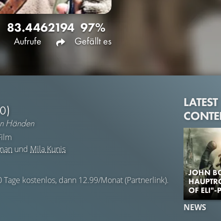
83.446
2194
97%
Aufrufe
Gefällt es
LATEST
0)
CONTE
nen Händen
ilm
man
und
Mila Kunis
JOHN B
0 Tage kostenlos, dann 12.99/Monat (Partnerlink).
HAUPTRO
OF ELI"-
NEWS