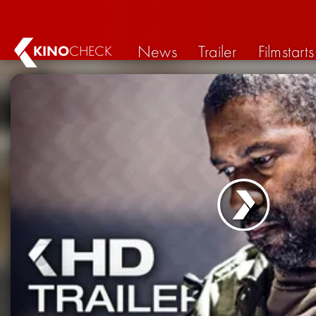
News
Trailer
Filmstarts
KINO
CHECK