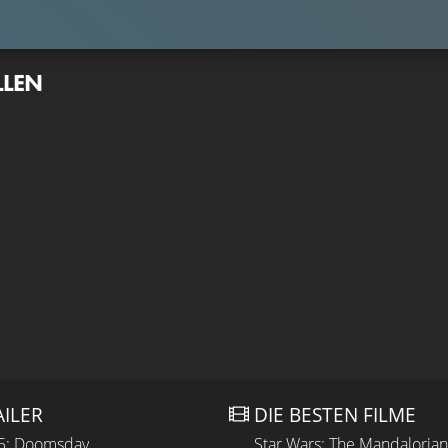
LLEN
AILER
DIE BESTEN FILME
 5: Doomsday
Star Wars: The Mandaloria