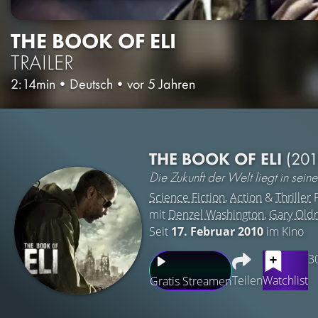
THE BOOK OF ELI
TRAILER
2:14min
•
Deutsch
•
vor 5 Jahren
THE BOOK OF ELI
(201
Die Zukunft der Welt liegt in sei
Science Fiction
,
Action
&
Thriller
F
mit
Denzel Washington
,
Gary Old
Seit
17. Februar 2010
im Kino
3
Teilen
Watchlist
Gratis Streamen