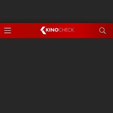
KINO
CHECK
App
DEMNÄCHST IM KINO
Steckerlfischfiasko
Ice Cream Man
Das Ende der Sterne
Exit 8
You, Me & Italy
Marsupilami