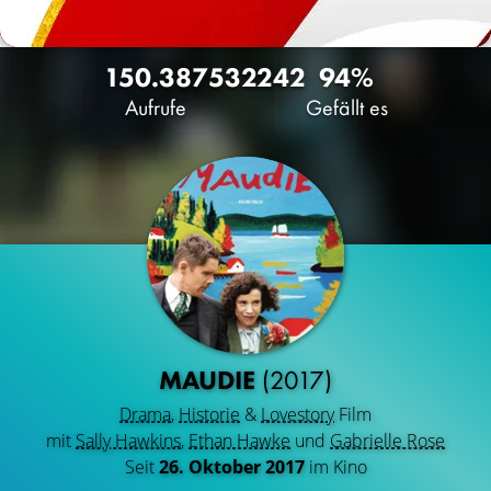
150.387
53
2242
94%
Aufrufe
Gefällt es
MAUDIE
(2017)
Drama
,
Historie
&
Lovestory
Film
mit
Sally Hawkins
,
Ethan Hawke
und
Gabrielle Rose
Seit
26. Oktober 2017
im Kino