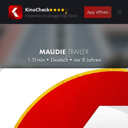
KinoCheck
App öffnen
Kostenlos im Google Play Store
MAUDIE
TRAILER
1:51min
•
Deutsch
•
vor 8 Jahren