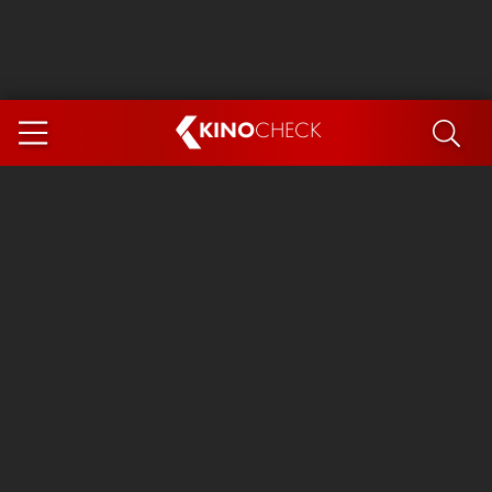
KINO
CHECK
App
DEMNÄCHST IM KINO
Steckerlfischfiasko
The Invite
Ice Cream Man
Das Ende der Sterne
Exit 8
You, Me & Italy