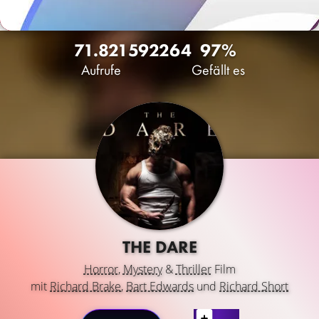
71.821
59
2264
97%
Aufrufe
Gefällt es
THE DARE
Horror
,
Mystery
&
Thriller
Film
mit
Richard Brake
,
Bart Edwards
und
Richard Short