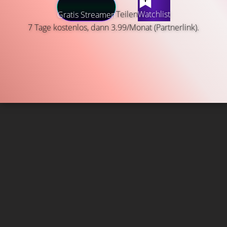
Teilen
Watchlist
Gratis Streamen
7 Tage kostenlos, dann 3.99/Monat (Partnerlink).