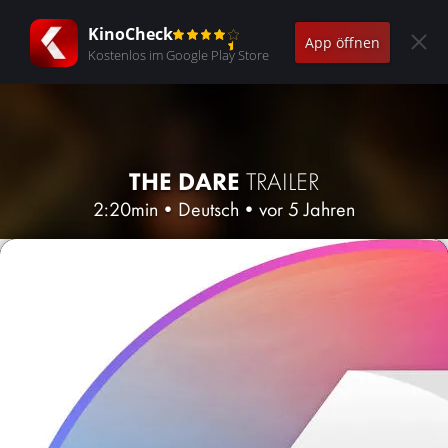
KinoCheck
App öffnen
Kostenlos im Google Play Store
THE DARE
TRAILER
2:20min
•
Deutsch
•
vor 5 Jahren