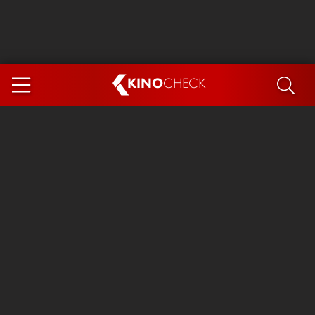
KINO
CHECK
App
DEMNÄCHST IM KINO
Steckerlfischfiasko
Ice Cream Man
Das Ende der Sterne
Exit 8
You, Me & Italy
Marsupilami