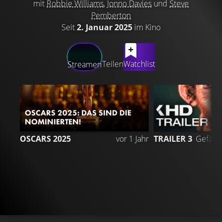
mit
Robbie Williams
,
Jonno Davies
und
Steve
Pemberton
Seit
2. Januar 2025
im Kino
LATEST CONTENT
Teilen
Watchlist
Streamen
OSCARS 2025: DAS SIND DIE
NOMINIERTEN!
1
OSCARS 2025
vor 1 Jahr
TRAILER 3
Gefällt