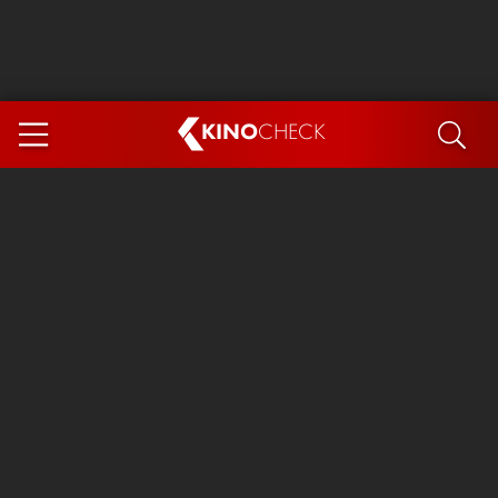
KINO
CHECK
App
DEMNÄCHST IM KINO
Steckerlfischfiasko
Ice Cream Man
Das Ende der Sterne
Exit 8
You, Me & Italy
Marsupilami