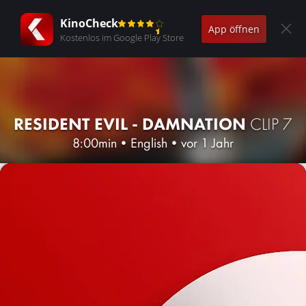
KinoCheck
App öffnen
Kostenlos im Google Play Store
RESIDENT EVIL - DAMNATION
CLIP 7
8:00min
•
English
•
vor 1 Jahr