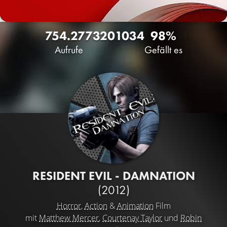
754.277
320
1034
98%
Aufrufe
Gefällt es
RESIDENT EVIL - DAMNATION
(2012)
Horror
,
Action
&
Animation
Film
mit
Matthew Mercer
,
Courtenay Taylor
und
Robin