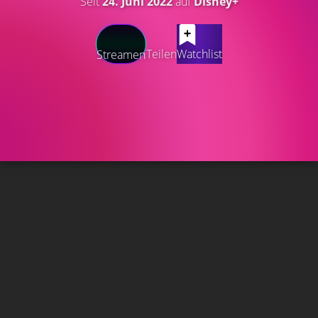
Seit
24. Juni 2022
auf
Disney+
Teilen
Watchlist
Streamen