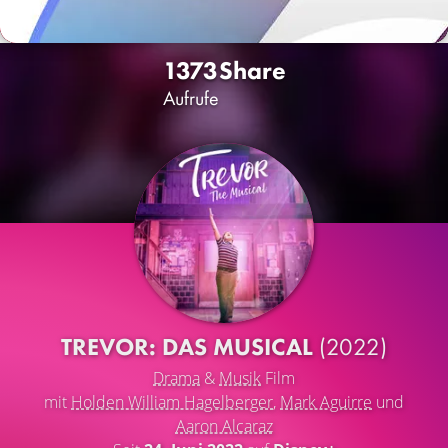
1373
Share
Aufrufe
TREVOR: DAS MUSICAL
(2022)
Drama
&
Musik
Film
mit
Holden William Hagelberger
,
Mark Aguirre
und
Aaron Alcaraz