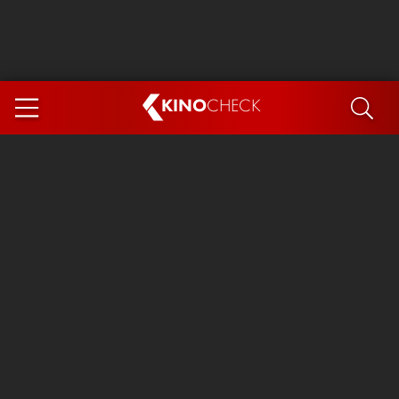
KINO
CHECK
App
DEMNÄCHST IM KINO
Steckerlfischfiasko
The Invite
Ice Cream Man
Das Ende der Sterne
Exit 8
You, Me & Italy