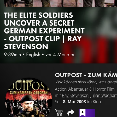
THE ELITE SOLDIERS
UNCOVER A SECRET
GERMAN EXPERIMENT
- OUTPOST CLIP | RAY
STEVENSON
9:39min
•
English
•
vor 4 Monaten
OUTPOST - ZUM KÄ
Wir können nicht töten, was bereits
Action
,
Abenteuer
&
Horror
Film
mit
Ray Stevenson
,
Julian Wadha
Seit
8. Mai 2008
im Kino