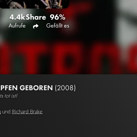
4.4k
Share
96%
Aufrufe
Gefällt es
MPFEN GEBOREN
(2008)
 tot ist!
m
und
Richard Brake