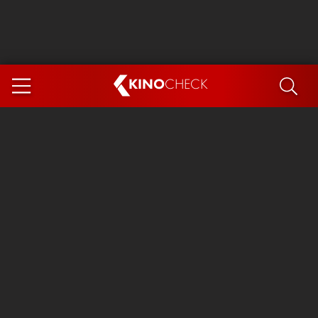
KINO
CHECK
App
DEMNÄCHST IM KINO
Steckerlfischfiasko
Ice Cream Man
Das Ende der Sterne
Exit 8
You, Me & Italy
Marsupilami