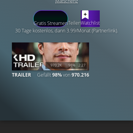
Matschenz
LATEST CONTENT
Teilen
Watchlist
Gratis Streamen
30 Tage kostenlos, dann 3.99/Monat (Partnerlink).
970.2K
98%
2:27
TRAILER
Gefällt
98%
von
970.216