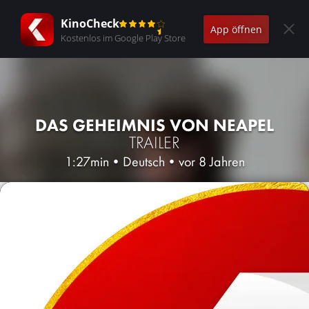
KinoCheck
App öffnen
Kostenlos im Google Play Store
DAS GEHEIMNIS VON NEAPEL
TRAILER
1:27min
•
Deutsch
•
vor 8 Jahren