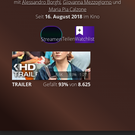
mit
Alessandro Borghi
,
Giovanna Mezzogiorno
und
Maria Pia Calzone
Seit
16. August 2018
im Kino
LATEST CONTENT
Teilen
Watchlist
Streamen
8.6K
93%
1:27
TRAILER
Gefällt
93%
von
8.625