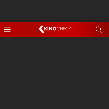
KINO
CHECK
App
DEMNÄCHST IM KINO
Steckerlfischfiasko
Ice Cream Man
Das Ende der Sterne
Exit 8
You, Me & Italy
Marsupilami