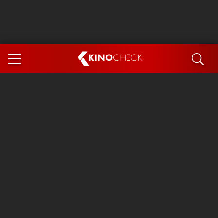
KINO
CHECK
App
DEMNÄCHST IM KINO
Steckerlfischfiasko
Ice Cream Man
Das Ende der Sterne
Exit 8
You, Me & Italy
Marsupilami