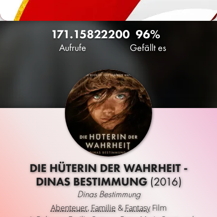
171.158
22
200
96%
Aufrufe
Gefällt es
DIE HÜTERIN DER WAHRHEIT -
DINAS BESTIMMUNG
(2016)
Dinas Bestimmung
Abenteuer
,
Familie
&
Fantasy
Film