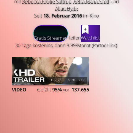
mit
Rebecca Emilie Sattrup
,
Petra Maria Scott
und
Allan Hyde
Seit
18. Februar 2016
im Kino
LATEST CONTENT
Teilen
Watchlist
Gratis Streamen
30 Tage kostenlos, dann 8.99/Monat (Partnerlink).
137.7K
95%
2:08
VIDEO
Gefällt
95%
von
137.655