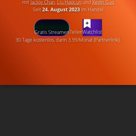
mit
Jackie Chan
,
Liu Haocun
und
Kevin Guo
Seit
24. August 2023
im Handel
Teilen
Watchlist
Gratis Streamen
30 Tage kostenlos, dann 3.99/Monat (Partnerlink).