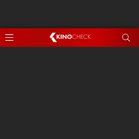
KINO
CHECK
App
DEMNÄCHST IM KINO
Steckerlfischfiasko
Ice Cream Man
Das Ende der Sterne
Exit 8
You, Me & Italy
Marsupilami