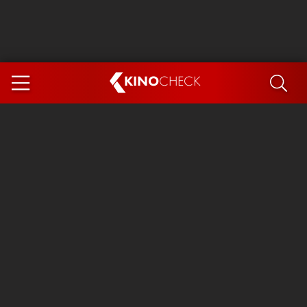
KINO
CHECK
App
DEMNÄCHST IM KINO
Steckerlfischfiasko
Ice Cream Man
Das Ende der Sterne
Exit 8
You, Me & Italy
Marsupilami