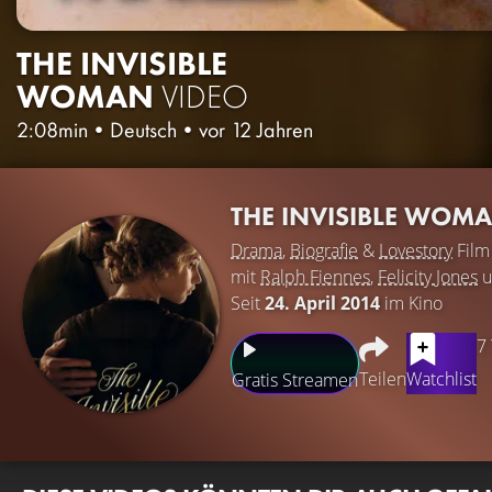
THE INVISIBLE
WOMAN
VIDEO
2:08min
•
Deutsch
•
vor 12 Jahren
THE INVISIBLE WOM
Drama
,
Biografie
&
Lovestory
Film
mit
Ralph Fiennes
,
Felicity Jones
u
Seit
24. April 2014
im Kino
7
Teilen
Watchlist
Gratis Streamen