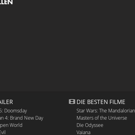
LLEN
AILER
DIE BESTEN FILME
 5: Doomsday
Star Wars: The Mandaloria
n 4: Brand New Day
Masters of the Universe
Open World
Die Odyssee
vil
Vaiana