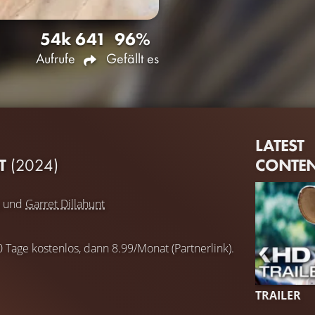
54k
641
96%
Aufrufe
Gefällt es
LATEST
CONTE
RT
(2024)
und
Garret Dillahunt
0 Tage kostenlos, dann 8.99/Monat (Partnerlink).
TRAILER