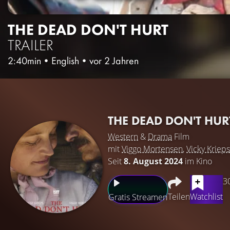
THE DEAD DON'T HURT
TRAILER
2:40min
•
English
•
vor 2 Jahren
THE DEAD DON'T HU
Western
&
Drama
Film
mit
Viggo Mortensen
,
Vicky Krieps
Seit
8. August 2024
im Kino
3
Teilen
Watchlist
Gratis Streamen