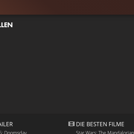
LLEN
AILER
DIE BESTEN FILME
 5: Doomsday
Star Wars: The Mandaloria