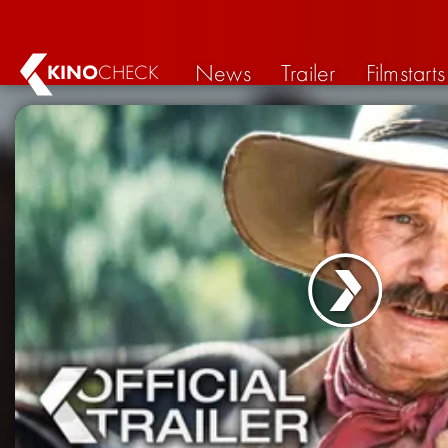
News
Trailer
Filmstarts
KINO
CHECK