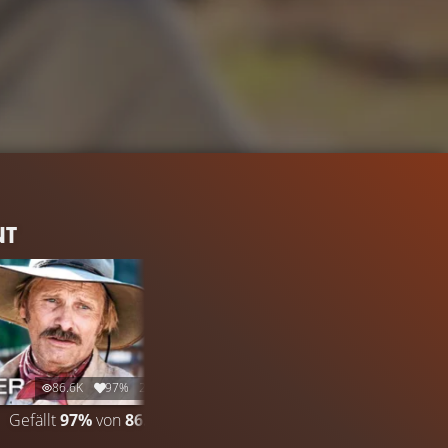
NT
86.6K
97%
2:14
Gefällt
97%
von
86.554