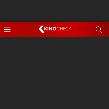
KINO
CHECK
App
DEMNÄCHST IM KINO
Steckerlfischfiasko
Ice Cream Man
Das Ende der Sterne
Exit 8
You, Me & Italy
Marsupilami