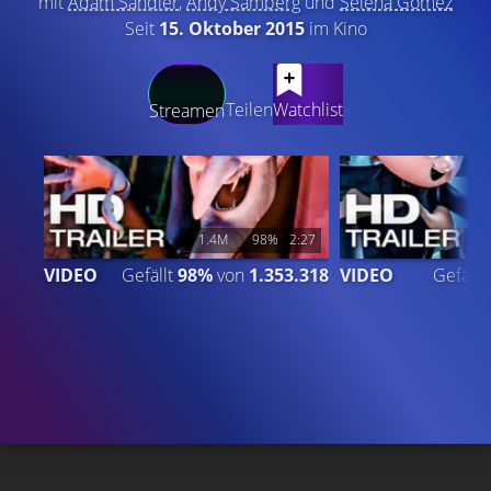
mit
Adam Sandler
,
Andy Samberg
und
Selena Gomez
Seit
15. Oktober 2015
im Kino
LATEST CONTENT
Teilen
Watchlist
Streamen
1.4M
98%
2:27
7
VIDEO
Gefällt
98%
von
1.353.318
VIDEO
Gefällt