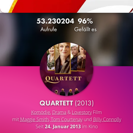
53.230
204
96%
Aufrufe
Gefällt es
QUARTETT
(2013)
Komödie
,
Drama
&
Lovestory
Film
mit
Maggie Smith
,
Tom Courtenay
und
Billy Connolly
Seit
24. Januar 2013
im Kino