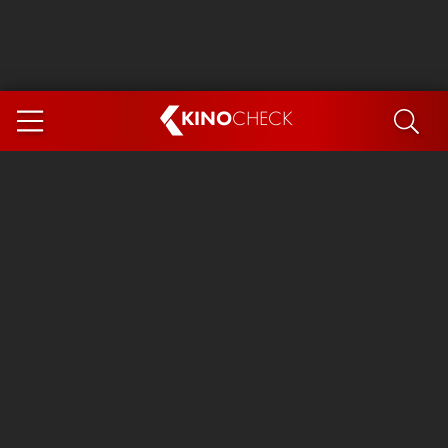
KINO
CHECK
App
DEMNÄCHST IM KINO
Steckerlfischfiasko
Ice Cream Man
Das Ende der Sterne
Exit 8
You, Me & Italy
Marsupilami