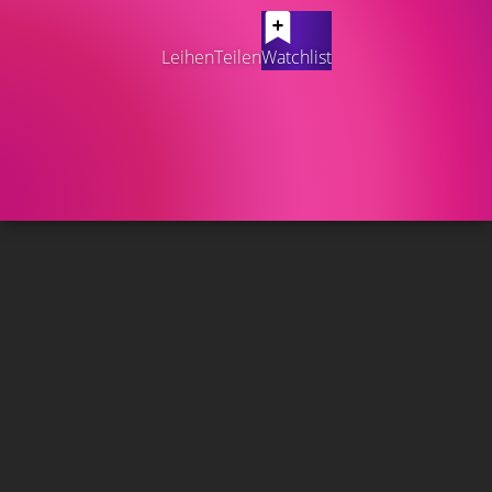
Leihen
Teilen
Watchlist