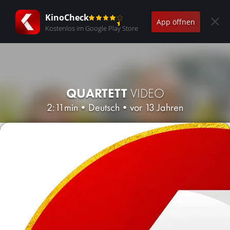
KinoCheck
App öffnen
Kostenlos im Google Play Store
QUARTETT
VIDEO
2:11min
•
Deutsch
•
vor 13 Jahren