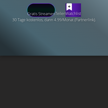
Teilen
Watchlist
Gratis Streamen
30 Tage kostenlos, dann 4.99/Monat (Partnerlink).