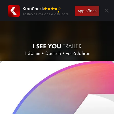
KinoCheck
App öffnen
Kostenlos im Google Play Store
I SEE YOU
TRAILER
1:30min
•
Deutsch
•
vor 6 Jahren