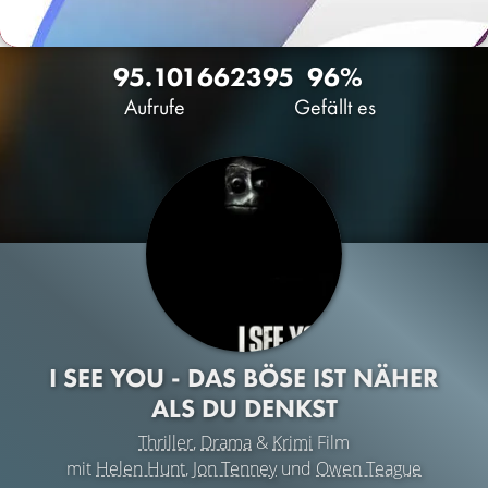
95.101
66
2395
96%
Aufrufe
Gefällt es
I SEE YOU - DAS BÖSE IST NÄHER
ALS DU DENKST
Thriller
,
Drama
&
Krimi
Film
mit
Helen Hunt
,
Jon Tenney
und
Owen Teague