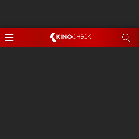
KINO
CHECK
App
DEMNÄCHST IM KINO
Steckerlfischfiasko
Ice Cream Man
Das Ende der Sterne
Exit 8
You, Me & Italy
Marsupilami