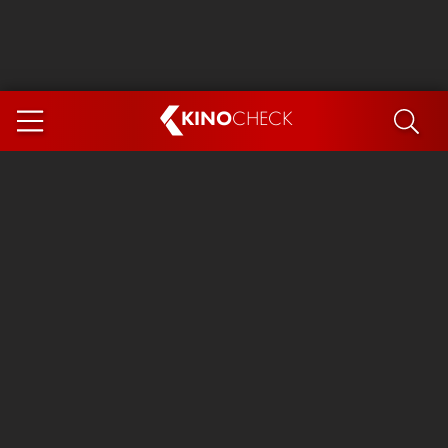
KINO
CHECK
App
DEMNÄCHST IM KINO
Steckerlfischfiasko
Ice Cream Man
Das Ende der Sterne
Exit 8
You, Me & Italy
Marsupilami