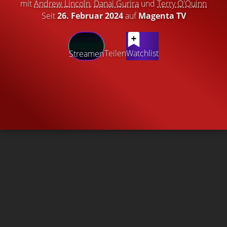
mit
Andrew Lincoln
,
Danai Gurira
und
Terry O'Quinn
Seit
26. Februar 2024
auf
Magenta TV
Teilen
Watchlist
Streamen