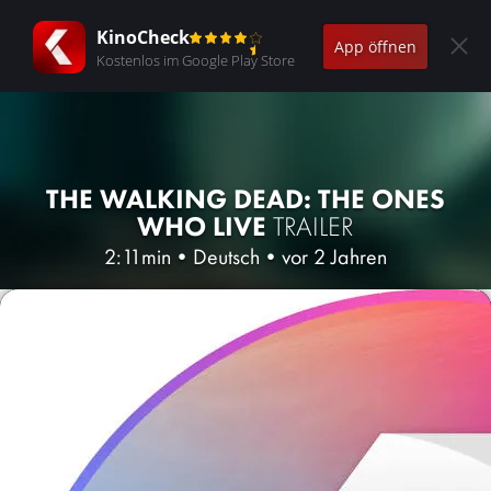
KinoCheck
App öffnen
Kostenlos im Google Play Store
THE WALKING DEAD: THE ONES
WHO LIVE
TRAILER
2:11min
•
Deutsch
•
vor 2 Jahren