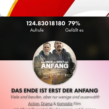
124.830
18
180
79%
Aufrufe
Gefällt es
DAS ENDE IST ERST DER ANFANG
Viele sind berufen, aber nur wenige sind auserwählt
Action
,
Drama
&
Komödie
Film