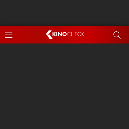
KINO
CHECK
App
DEMNÄCHST IM KINO
Steckerlfischfiasko
Ice Cream Man
Das Ende der Sterne
Exit 8
You, Me & Italy
Marsupilami