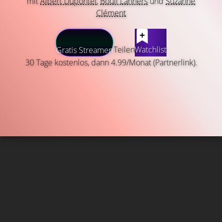
mit
Albert Dupontel
,
Bouli Lanners
und
Suzanne
Clément
Teilen
Watchlist
Gratis Streamen
30 Tage kostenlos, dann 4.99/Monat (Partnerlink).