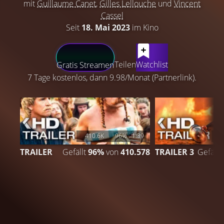
mit
Guillaume Canet
,
Gilles Lellouche
und
Vincent
Cassel
Seit
18. Mai 2023
im Kino
LATEST CONTENT
Teilen
Watchlist
Gratis Streamen
7 Tage kostenlos, dann 9.98/Monat (Partnerlink).
410.6K
96%
1:39
2
TRAILER
Gefällt
96%
von
410.578
TRAILER 3
Gefällt