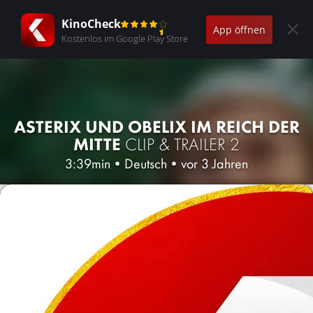
KinoCheck
App öffnen
Kostenlos im Google Play Store
ASTERIX UND OBELIX IM REICH DER
MITTE
CLIP & TRAILER 2
3:39min
•
Deutsch
•
vor 3 Jahren