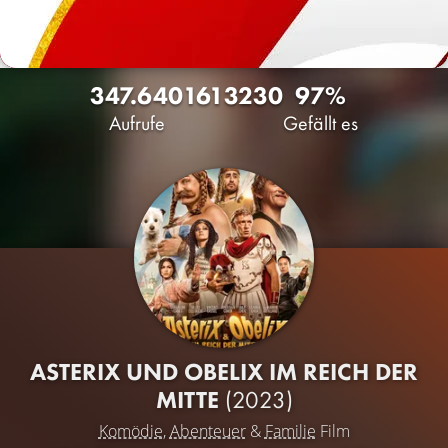
347.640
161
3230
97%
Aufrufe
Gefällt es
ASTERIX UND OBELIX IM REICH DER
MITTE
(2023)
Komödie
,
Abenteuer
&
Familie
Film