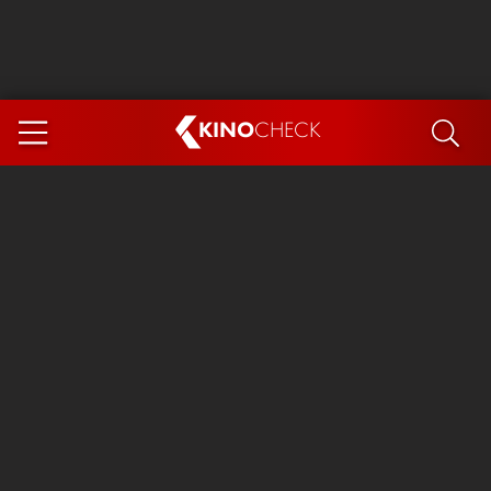
KINO
CHECK
App
DEMNÄCHST IM KINO
Steckerlfischfiasko
Ice Cream Man
Das Ende der Sterne
Exit 8
You, Me & Italy
Marsupilami