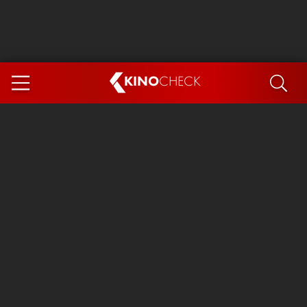
KINO
CHECK
App
DEMNÄCHST IM KINO
Steckerlfischfiasko
Ice Cream Man
Das Ende der Sterne
Exit 8
You, Me & Italy
Marsupilami