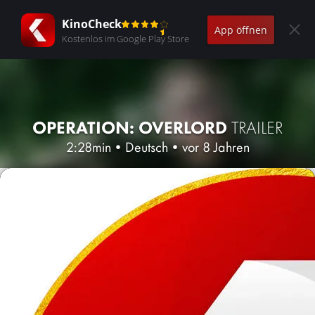
KinoCheck
App öffnen
Kostenlos im Google Play Store
OPERATION: OVERLORD
TRAILER
2:28min
•
Deutsch
•
vor 8 Jahren