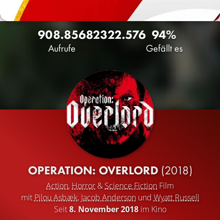
908.856
823
22.576
94%
Aufrufe
Gefällt es
OPERATION: OVERLORD
(2018)
Action
,
Horror
&
Science Fiction
Film
mit
Pilou Asbæk
,
Jacob Anderson
und
Wyatt Russell
Seit
8. November 2018
im Kino