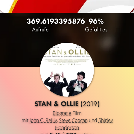
369.619
339
5876
96%
Aufrufe
Gefällt es
STAN & OLLIE
(2019)
Biografie
Film
mit
John C. Reilly
,
Steve Coogan
und
Shirley
Henderson