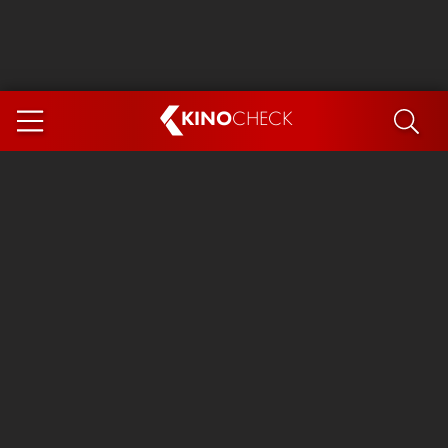
KINO
CHECK
App
DEMNÄCHST IM KINO
Steckerlfischfiasko
The Invite
Ice Cream Man
Das Ende der Sterne
Exit 8
You, Me & Italy