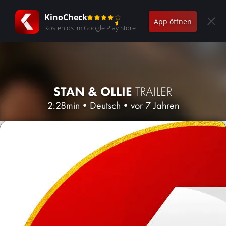
KinoCheck
App öffnen
Kostenlos im Google Play Store
STAN & OLLIE
TRAILER
2:28min
•
Deutsch
•
vor 7 Jahren