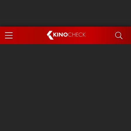
KINO
CHECK
App
DEMNÄCHST IM KINO
Steckerlfischfiasko
Ice Cream Man
Das Ende der Sterne
Exit 8
You, Me & Italy
Marsupilami