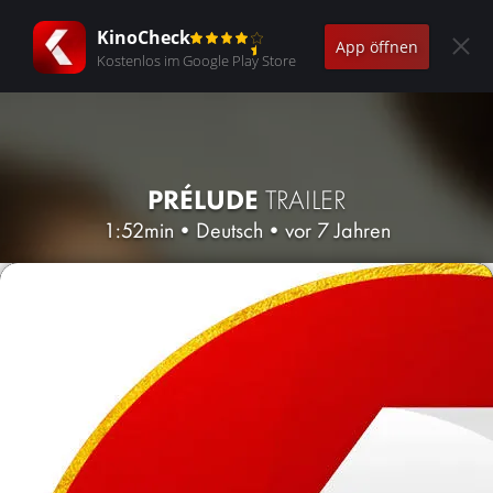
KinoCheck
App öffnen
Kostenlos im Google Play Store
PRÉLUDE
TRAILER
1:52min
•
Deutsch
•
vor 7 Jahren