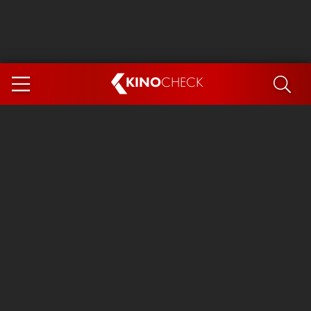
KINO
CHECK
App
DEMNÄCHST IM KINO
Steckerlfischfiasko
Ice Cream Man
Das Ende der Sterne
Exit 8
You, Me & Italy
Marsupilami