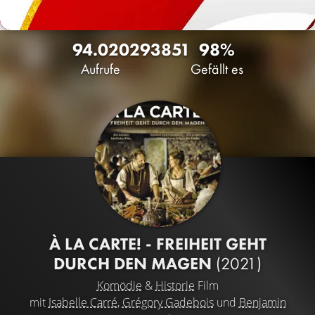
94.020
29
3851
98%
Aufrufe
Gefällt es
À LA CARTE! - FREIHEIT GEHT
DURCH DEN MAGEN
(2021)
Komödie
&
Historie
Film
mit
Isabelle Carré
,
Grégory Gadebois
und
Benjamin