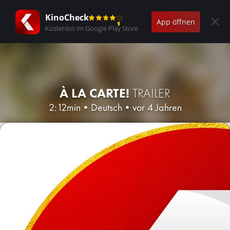
KinoCheck
App öffnen
Kostenlos im Google Play Store
À LA CARTE!
TRAILER
2:12min
•
Deutsch
•
vor 4 Jahren