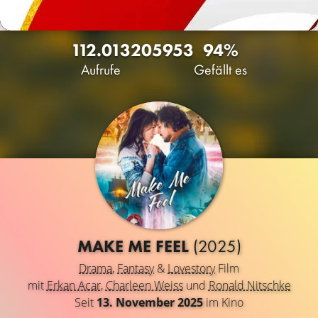
112.013
205
953
94%
Aufrufe
Gefällt es
MAKE ME FEEL
(2025)
Drama
,
Fantasy
&
Lovestory
Film
mit
Erkan Acar
,
Charleen Weiss
und
Ronald Nitschke
Seit
13. November 2025
im Kino