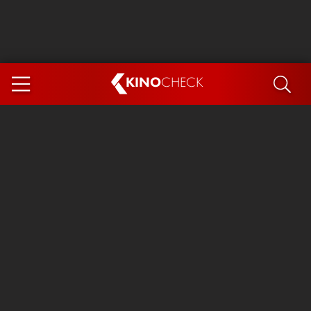
KINO
CHECK
App
DEMNÄCHST IM KINO
Spider-Man 4: Brand New Day
Steckerlfischfiasko
The Invite
Ice Cream Man
Das Ende der Sterne
Exit 8