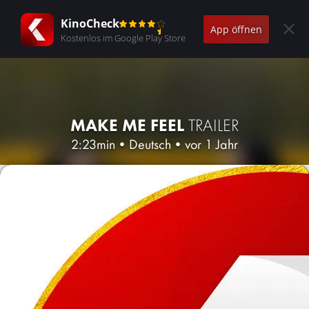
KinoCheck
App öffnen
Kostenlos im Google Play Store
MAKE ME FEEL
TRAILER
2:23min
•
Deutsch
•
vor 1 Jahr