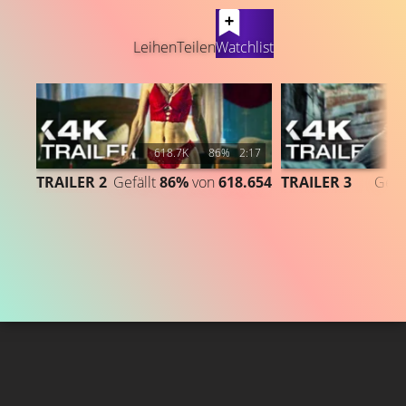
LATEST CONTENT
Leihen
Teilen
Watchlist
618.7K
86%
2:17
TRAILER 2
Gefällt
86%
von
618.654
TRAILER 3
Gefä