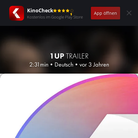
KinoCheck
App öffnen
Kostenlos im Google Play Store
1UP
TRAILER
2:31min
•
Deutsch
•
vor 3 Jahren