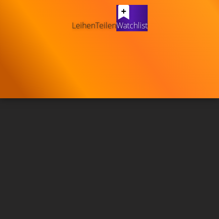
Leihen
Teilen
Watchlist