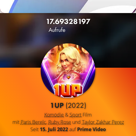
17.693
28
197
Aufrufe
1UP
(2022)
Komödie
&
Sport
Film
mit
Paris Berelc
,
Ruby Rose
und
Taylor Zakhar Perez
Seit
15. Juli 2022
auf
Prime Video