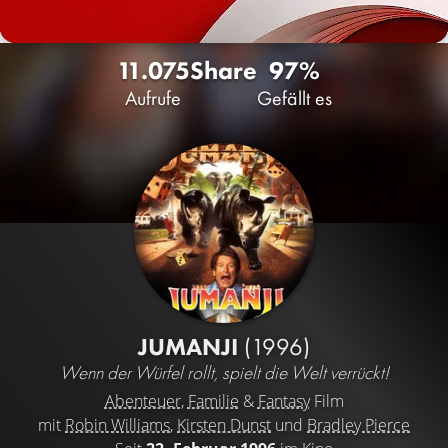
11.075
Share
97%
Aufrufe
Gefällt es
JUMANJI
(1996)
Wenn der Würfel rollt, spielt die Welt verrückt!
Abenteuer
,
Familie
&
Fantasy
Film
mit
Robin Williams
,
Kirsten Dunst
und
Bradley Pierce