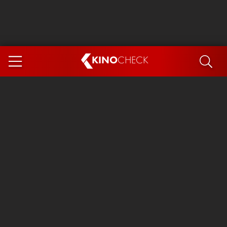
KINO
CHECK
App
DEMNÄCHST IM KINO
Steckerlfischfiasko
Ice Cream Man
Das Ende der Sterne
Exit 8
You, Me & Italy
Marsupilami