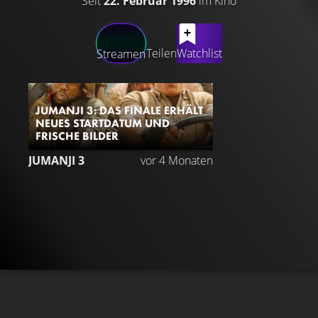
Seit
22. Februar 1996
im Kino
LATEST CONTENT
Teilen
Watchlist
Streamen
JUMANJI 3: DAS FINALE ERHÄLT
NEUES STARTDATUM UND
FRISCHE BILDER
JUMANJI 3
vor 4 Monaten