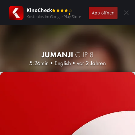
KinoCheck
App öffnen
Kostenlos im Google Play Store
JUMANJI
CLIP 8
5:26min
•
English
•
vor 2 Jahren