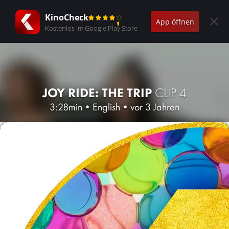
KinoCheck
App öffnen
Kostenlos im Google Play Store
JOY RIDE: THE TRIP
CLIP 4
3:28min
•
English
•
vor 3 Jahren