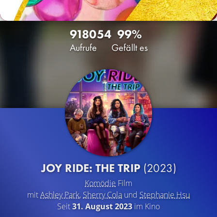
9180
54
99%
Aufrufe
Gefällt es
JOY RIDE: THE TRIP
(2023)
Komödie
Film
mit
Ashley Park
,
Sherry Cola
und
Stephanie Hsu
Seit
31. August 2023
im Kino