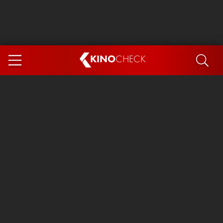
KINO
CHECK
App
DEMNÄCHST IM KINO
Steckerlfischfiasko
The Invite
Ice Cream Man
Das Ende der Sterne
Exit 8
You, Me & Italy