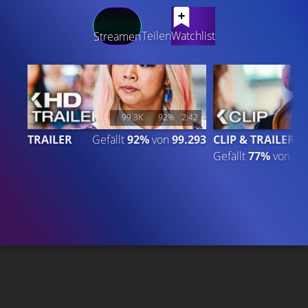
LATEST CONTENT
Teilen
Watchlist
Streamen
99.3K
92%
2:42
TRAILER
Gefällt
92%
von
99.293
CLIP & TRAILER
Gefällt
77%
von
8.