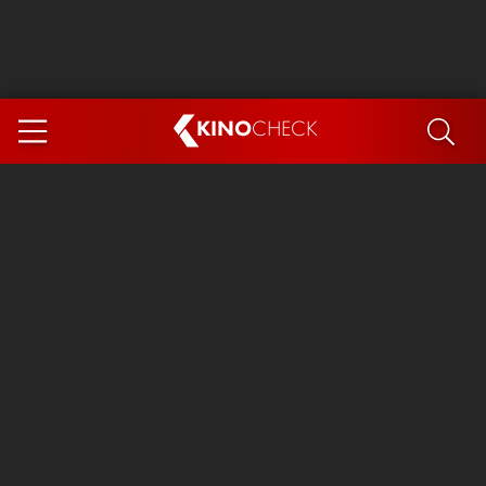
KINO
CHECK
App
DEMNÄCHST IM KINO
Steckerlfischfiasko
The Invite
Ice Cream Man
Das Ende der Sterne
Exit 8
You, Me & Italy