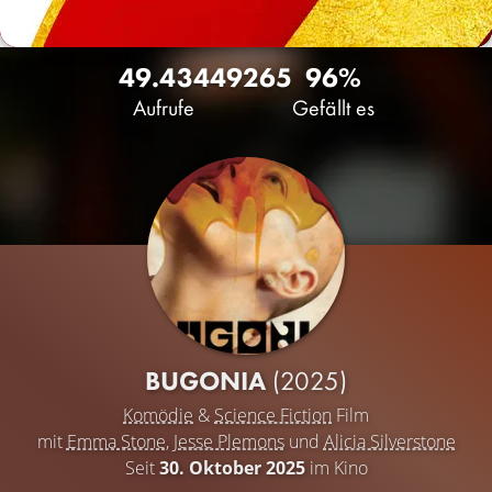
49.434
49
265
96%
Aufrufe
Gefällt es
BUGONIA
(2025)
Komödie
&
Science Fiction
Film
mit
Emma Stone
,
Jesse Plemons
und
Alicia Silverstone
Seit
30. Oktober 2025
im Kino