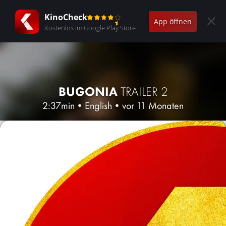
KinoCheck
App öffnen
Kostenlos im Google Play Store
BUGONIA
TRAILER 2
2:37min
•
English
•
vor 11 Monaten