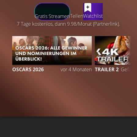
LATEST CONTENT
Teilen
Watchlist
Gratis Streamen
7 Tage kostenlos, dann 9.98/Monat (Partnerlink).
OSCARS 2026: ALLE GEWINNER
UND NOMINIERUNGEN IM
ÜBERBLICK!
1
OSCARS 2026
vor 4 Monaten
TRAILER 2
Gefällt