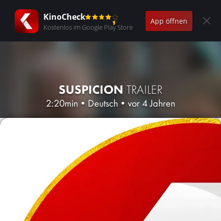
KinoCheck
App öffnen
Kostenlos im Google Play Store
SUSPICION
TRAILER
2:20min
•
Deutsch
•
vor 4 Jahren