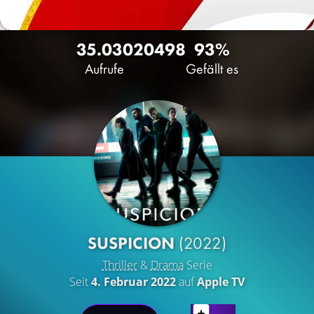
35.030
20
498
93%
Aufrufe
Gefällt es
SUSPICION
(2022)
Thriller
&
Drama
Serie
Seit
4. Februar 2022
auf
Apple TV