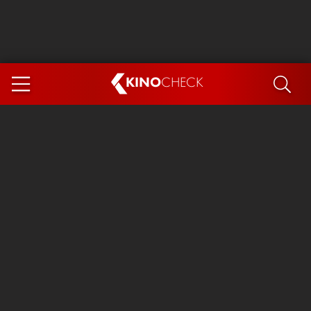
KINO
CHECK
App
DEMNÄCHST IM KINO
Steckerlfischfiasko
Ice Cream Man
Das Ende der Sterne
Exit 8
You, Me & Italy
Marsupilami