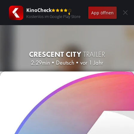
KinoCheck
App öffnen
Kostenlos im Google Play Store
CRESCENT CITY
TRAILER
2:29min
•
Deutsch
•
vor 1 Jahr