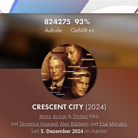
8242
75
93%
Aufrufe
Gefällt es
CRESCENT CITY
(2024)
Krimi
,
Action
&
Thriller
Film
mit
Terrence Howard
,
Alec Baldwin
und
Esai Morales
Seit
5. Dezember 2024
im Handel