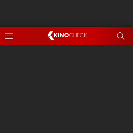
KINO
CHECK
App
DEMNÄCHST IM KINO
Steckerlfischfiasko
Ice Cream Man
Das Ende der Sterne
Exit 8
You, Me & Italy
Marsupilami