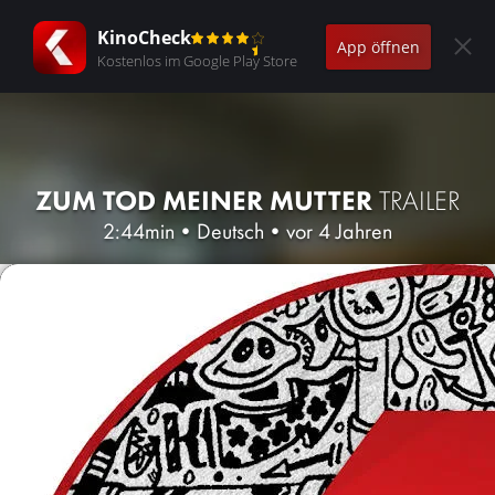
KinoCheck
App öffnen
Kostenlos im Google Play Store
ZUM TOD MEINER MUTTER
TRAILER
2:44min
•
Deutsch
•
vor 4 Jahren