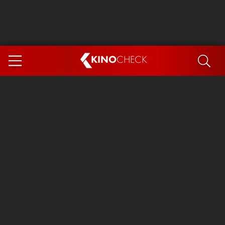
KINO
CHECK
App
DEMNÄCHST IM KINO
Steckerlfischfiasko
Ice Cream Man
Das Ende der Sterne
Exit 8
You, Me & Italy
Marsupilami