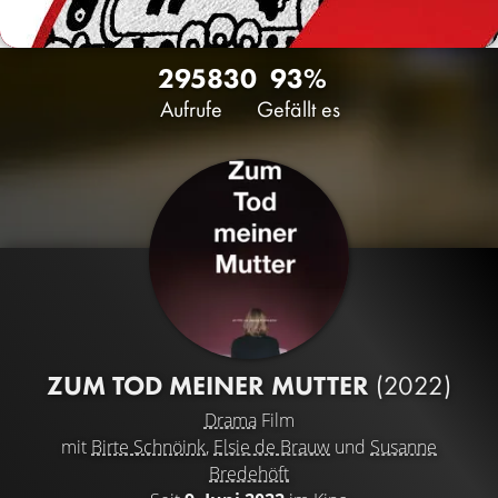
2958
30
93%
Aufrufe
Gefällt es
ZUM TOD MEINER MUTTER
(2022)
Drama
Film
mit
Birte Schnöink
,
Elsie de Brauw
und
Susanne
Bredehöft