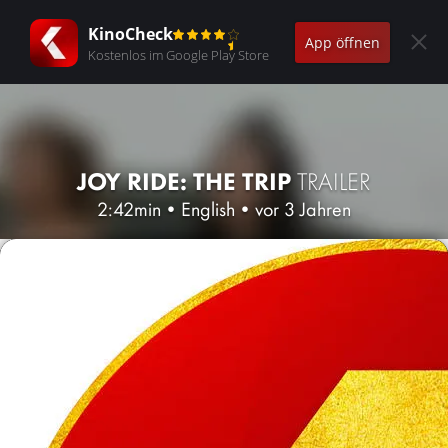
KinoCheck
App öffnen
Kostenlos im Google Play Store
JOY RIDE: THE TRIP
TRAILER
2:42min
•
English
•
vor 3 Jahren