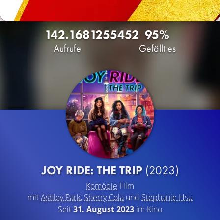
142.168
125
5452
95%
Aufrufe
Gefällt es
JOY RIDE: THE TRIP
(2023)
Komödie
Film
mit
Ashley Park
,
Sherry Cola
und
Stephanie Hsu
Seit
31. August 2023
im Kino