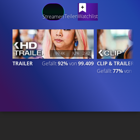
LATEST CONTENT
Teilen
Watchlist
Streamen
99.4K
92%
2:42
TRAILER
Gefällt
92%
von
99.409
CLIP & TRAILER
Gefällt
77%
von
8.