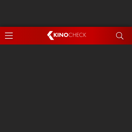
KINO
CHECK
App
DEMNÄCHST IM KINO
Steckerlfischfiasko
Ice Cream Man
Das Ende der Sterne
Exit 8
You, Me & Italy
Marsupilami